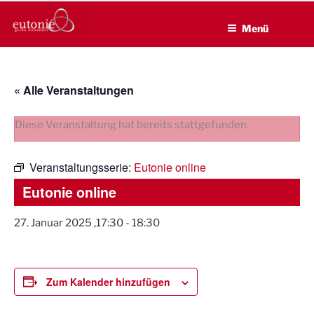
EUTONIE.DE
Zum
Lebensbalance durch körperliche Selbsterfahrung
Inhalt
Menü
springen
« Alle Veranstaltungen
Diese Veranstaltung hat bereits stattgefunden.
Veranstaltungsserie:
Eutonie online
Eutonie online
27. Januar 2025 ,17:30
-
18:30
Zum Kalender hinzufügen