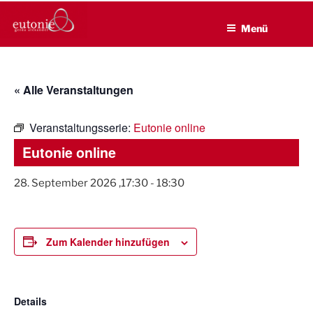
EUTONIE.DE
Zum
Lebensbalance durch körperliche Selbsterfahrung
Inhalt
Menü
springen
« Alle Veranstaltungen
Veranstaltungsserie:
Eutonie online
Eutonie online
28. September 2026 ,17:30
-
18:30
Zum Kalender hinzufügen
Details