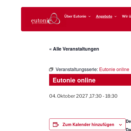
Zum
EUTONIE.DE
Lebensbalance durch körperliche Selbsterfahrung
Inhalt
Über Eutonie
Angebote
Wir ü
springen
« Alle Veranstaltungen
Veranstaltungsserie:
Eutonie online
Eutonie online
04. Oktober 2027 ,17:30
-
18:30
De
Zum Kalender hinzufügen
Da