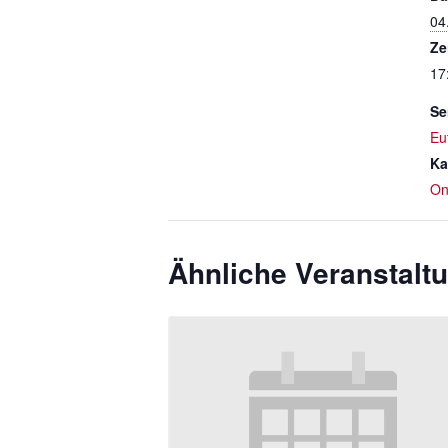
04
Ze
17
Se
Eu
Ka
On
Ähnliche Veranstalt