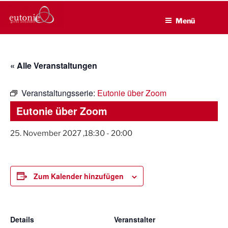
EUTONIE.DE
Zum
Lebensbalance durch körperliche Selbsterfahrung
Inhalt
Menü
springen
« Alle Veranstaltungen
Veranstaltungsserie:
Eutonie über Zoom
Eutonie über Zoom
25. November 2027 ,18:30
-
20:00
Zum Kalender hinzufügen
Details
Veranstalter