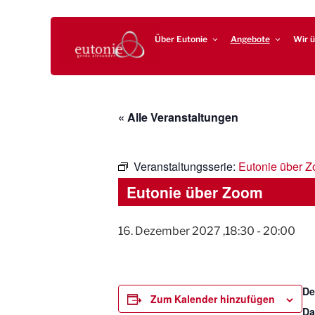
Zum
EUTONIE.DE
Lebensbalance durch körperliche Selbsterfahrung
Inhalt
Über Eutonie
Angebote
Wir ü
springen
« Alle Veranstaltungen
Veranstaltungsserie:
Eutonie über 
Eutonie über Zoom
16. Dezember 2027 ,18:30
-
20:00
De
Zum Kalender hinzufügen
Da