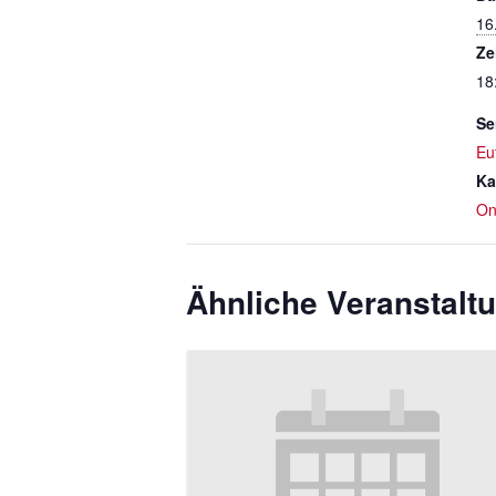
16
Ze
18
Se
Eu
Ka
On
Ähnliche Veranstalt