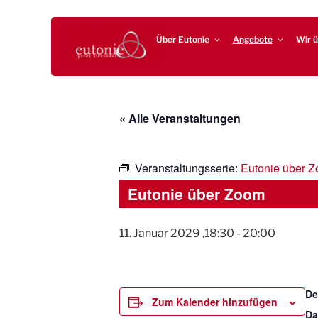
Zum
EUTONIE.DE
Lebensbalance durch körperliche Selbsterfahrung
Inhalt
Über Eutonie
Angebote
Wir ü
springen
« Alle Veranstaltungen
Veranstaltungsserie:
Eutonie über 
Eutonie über Zoom
11. Januar 2029 ,18:30
-
20:00
De
Zum Kalender hinzufügen
Da