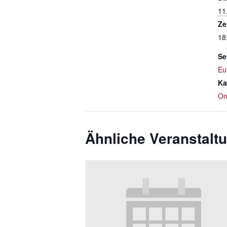
11
Ze
18
Se
Eu
Ka
On
Ähnliche Veranstalt