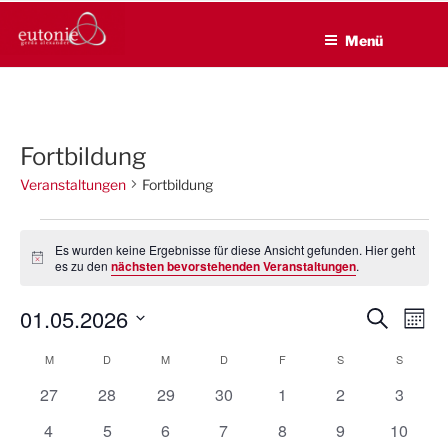
EUTONIE.DE
Zum
Lebensbalance durch körperliche Selbsterfahrung
Inhalt
Menü
springen
Fortbildung
Veranstaltungen
Fortbildung
Veranstaltungen
Es wurden keine Ergebnisse für diese Ansicht gefunden. Hier geht
H
es zu den
nächsten bevorstehenden Veranstaltungen
.
i
n
01.05.2026
w
V
V
S
M
e
u
e
e
i
o
D
c
M
MONTAG
D
DIENSTAG
M
MITTWOCH
D
DONNERSTAG
F
FREITAG
S
SAMSTAG
S
SONNT
s
K
n
r
a
r
h
a
a
a
0
0
0
0
0
0
0
27
28
29
30
1
2
e
3
t
a
t
n
V
V
V
V
V
V
V
l
u
n
0
0
0
0
0
0
0
4
5
6
7
8
9
10
e
e
e
e
e
e
e
s
m
e