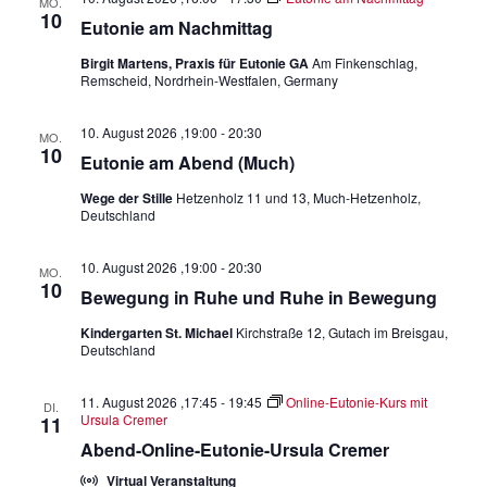
MO.
l
l
t
10
Eutonie am Nachmittag
e
u
t
n
Birgit Martens, Praxis für Eutonie GA
Am Finkenschlag,
n
u
Remscheid, Nordrhein-Westfalen, Germany
.
g
n
A
g
10. August 2026 ,19:00
-
20:30
MO.
n
10
Eutonie am Abend (Much)
e
s
n
Wege der Stille
Hetzenholz 11 und 13, Much-Hetzenholz,
i
Deutschland
S
c
u
h
10. August 2026 ,19:00
-
20:30
MO.
t
c
10
Bewegung in Ruhe und Ruhe in Bewegung
e
h
Kindergarten St. Michael
Kirchstraße 12, Gutach im Breisgau,
n
-
Deutschland
-
u
N
11. August 2026 ,17:45
-
19:45
Online-Eutonie-Kurs mit
n
DI.
a
Ursula Cremer
11
d
v
Abend-Online-Eutonie-Ursula Cremer
A
i
Virtual Veranstaltung