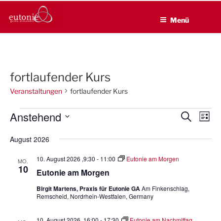
EUTONIE.DE
Zum
Lebensbalance durch körperliche Selbsterfahrung
Inhalt
Menü
springen
fortlaufender Kurs
Veranstaltungen
fortlaufender Kurs
Veranstaltungen
Anstehend
V
V
S
L
u
e
e
i
D
c
August 2026
s
r
a
r
h
t
a
e
t
a
e
10. August 2026 ,9:30
-
11:00
Eutonie am Morgen
MO.
n
u
10
n
Eutonie am Morgen
s
m
s
Birgit Martens, Praxis für Eutonie GA
Am Finkenschlag,
t
w
Remscheid, Nordrhein-Westfalen, Germany
t
a
ä
a
h
l
10. August 2026 ,16:00
-
17:30
Eutonie am Nachmittag