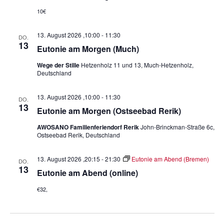
n
g
10€
s
a
t
i
13. August 2026 ,10:00
-
11:30
DO.
i
13
c
Eutonie am Morgen (Much)
o
h
Wege der Stille
Hetzenholz 11 und 13, Much-Hetzenholz,
n
Deutschland
t
e
13. August 2026 ,10:00
-
11:30
DO.
n
13
Eutonie am Morgen (Ostseebad Rerik)
n
AWOSANO Familienferiendorf Rerik
John-Brinckman-Straße 6c,
a
Ostseebad Rerik, Deutschland
v
i
13. August 2026 ,20:15
-
21:30
Eutonie am Abend (Bremen)
DO.
13
Eutonie am Abend (online)
g
a
€32,
t
i