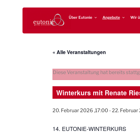
Zum
EUTONIE.DE
Lebensbalance durch körperliche Selbsterfahrung
Inhalt
Über Eutonie
Angebote
Wir ü
springen
« Alle Veranstaltungen
Diese Veranstaltung hat bereits statt
Winterkurs mit Renate Ri
20. Februar 2026 ,17:00
-
22. Februar 
14. EUTONIE-WINTERKURS