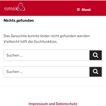
EUTONIE.DE
Zum
Lebensbalance durch körperliche Selbsterfahrung
Inhalt
Menü
springen
Nichts gefunden
Das Gesuchte konnte leider nicht gefunden werden.
Vielleicht hilft die Suchfunktion.
Suchen
Suc
nach:
Suchen
Suc
nach:
Impressum und Datenschutz