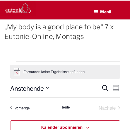
EUTONIE.DE
Zum
Lebensbalance durch körperliche Selbsterfahrung
Inhalt
Menü
springen
„My body is a good place to be“ 7 x
Eutonie-Online, Montags
Veranstaltungen
Es wurden keine Ergebnisse gefunden.
H
i
n
Anstehende
V
V
S
w
Z
e
u
e
e
u
D
i
c
s
r
s
a
r
h
a
Heute
Nächste
Veranstaltungen
Vorherige
a
e
t
a
m
Veranstalt
n
u
m
n
s
e
m
Kalender abonnieren
s
n