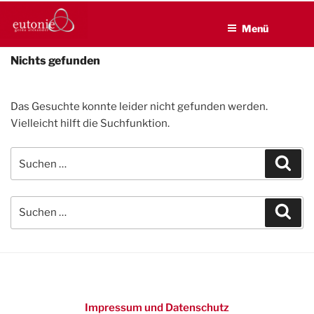
EUTONIE.DE
Zum
Lebensbalance durch körperliche Selbsterfahrung
Inhalt
Menü
springen
Nichts gefunden
Das Gesuchte konnte leider nicht gefunden werden.
Vielleicht hilft die Suchfunktion.
Suchen
Suc
nach:
Suchen
Suc
nach:
Impressum und Datenschutz