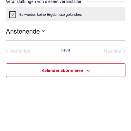
Veranstaltungen von diesem veranstalter
Es wurden keine Ergebnisse gefunden.
H
i
n
Anstehende
w
e
D
i
s
a
Vorherige
Heute
Nächste
t
Veranstaltungen
Veransta
u
m
Kalender abonnieren
w
ä
h
l
e
n
.