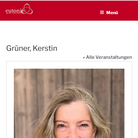
EUTONIE.DE
Zum
Lebensbalance durch körperliche Selbsterfahrung
Inhalt
Menü
springen
Grüner, Kerstin
« Alle Veranstaltungen