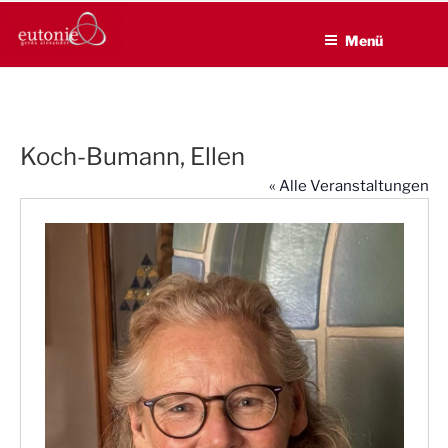
EUTONIE.DE
Zum
Lebensbalance durch körperliche Selbsterfahrung
Inhalt
Menü
springen
Koch-Bumann, Ellen
« Alle Veranstaltungen