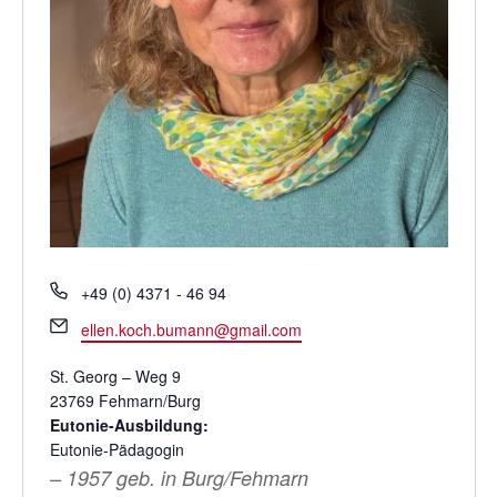
T
+49 (0) 4371 - 46 94
e
E
ellen.koch.bumann@gmail.com
l
m
e
a
St. Georg – Weg 9
f
i
23769 Fehmarn/Burg
o
l
Eutonie-Ausbildung:
n
Eutonie-Pädagogin
– 1957 geb. in Burg/Fehmarn