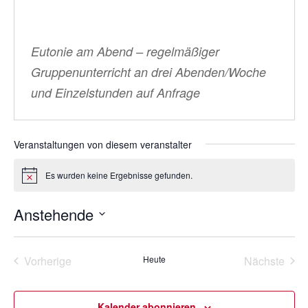
Eutonie am Abend – regelmäßiger
Gruppenunterricht an drei Abenden/Woche
und Einzelstunden auf Anfrage
Veranstaltungen von diesem veranstalter
Es wurden keine Ergebnisse gefunden.
H
i
n
Anstehende
w
e
D
i
s
a
Vorherige
Heute
Nächste
t
Veranstaltungen
Veransta
u
m
Kalender abonnieren