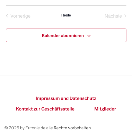
D
i
s
a
Vorherige
Heute
Nächste
t
Veranstaltungen
Veransta
u
m
Kalender abonnieren
w
ä
h
l
e
n
.
Impressum und Datenschutz
Kontakt zur Geschäftsstelle
Mitglieder
© 2025 by Eutonie.de
alle Rechte vorbehalten.