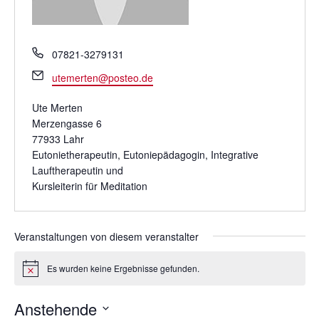
T
07821-3279131
e
E
utemerten@posteo.de
l
m
e
a
Ute Merten
f
i
Merzengasse 6
o
l
77933 Lahr
n
Eutonietherapeutin, Eutoniepädagogin, Integrative
Lauftherapeutin und
Kursleiterin für Meditation
Veranstaltungen von diesem veranstalter
Es wurden keine Ergebnisse gefunden.
H
i
n
Anstehende
w
e