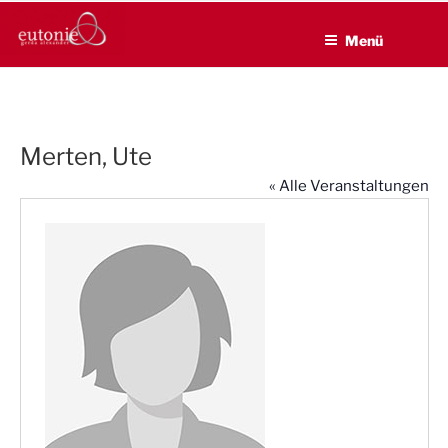
EUTONIE.DE
Zum
Lebensbalance durch körperliche Selbsterfahrung
Inhalt
Menü
springen
Merten, Ute
« Alle Veranstaltungen