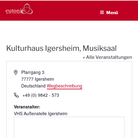
EUTONIE.DE
Zum
Lebensbalance durch körperliche Selbsterfahrung
Inhalt
Menü
springen
Kulturhaus Igersheim, Musiksaal
« Alle Veranstaltungen
A
Pfarrgang 3
d
77777
Igersheim
r
Deutschland
Wegbeschreibung
e
T
+49 (0) 9842 - 573
s
e
s
Veranstalter:
l
e
VHS Außenstelle Igersheim
e
f
o
n