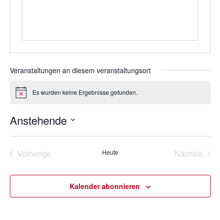
Veranstaltungen an diesem veranstaltungsort
Es wurden keine Ergebnisse gefunden.
H
i
n
Anstehende
w
e
D
i
s
a
Vorherige
Heute
Nächste
t
Veranstaltungen
Veransta
u
m
Kalender abonnieren
w
ä
h