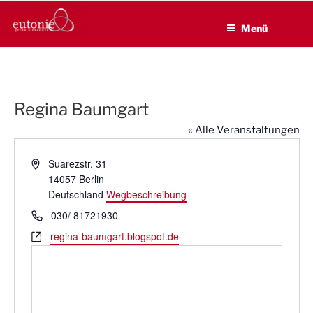
EUTONIE.DE
Zum
Lebensbalance durch körperliche Selbsterfahrung
Inhalt
Menü
springen
Regina Baumgart
« Alle Veranstaltungen
A
Suarezstr. 31
d
14057
Berlin
r
Deutschland
Wegbeschreibung
e
T
030/ 81721930
s
e
W
regina-baumgart.blogspot.de
s
l
e
e
e
b
f
s
o
e
n
i