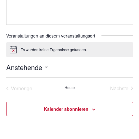
t
e
Veranstaltungen an diesem veranstaltungsort
Es wurden keine Ergebnisse gefunden.
H
i
n
Anstehende
w
e
D
i
s
a
Vorherige
Heute
Nächste
t
Veranstaltungen
Veransta
u
m
Kalender abonnieren
w
ä
h
l