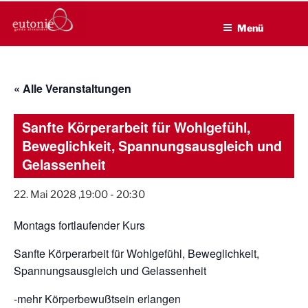
EUTONIE.DE
Zum
Lebensbalance durch körperliche Selbsterfahrung
Inhalt
Menü
springen
« Alle Veranstaltungen
Sanfte Körperarbeit für Wohlgefühl,
Beweglichkeit, Spannungsausgleich und
Gelassenheit
22. Mai 2028 ,19:00
-
20:30
Montags fortlaufender Kurs
Sanfte Körperarbeit für Wohlgefühl, Beweglichkeit,
Spannungsausgleich und Gelassenheit
-mehr Körperbewußtsein erlangen