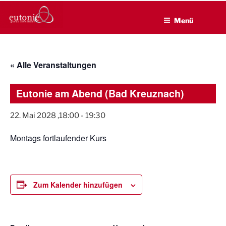
EUTONIE.DE
Zum
Lebensbalance durch körperliche Selbsterfahrung
Inhalt
Menü
springen
« Alle Veranstaltungen
Eutonie am Abend (Bad Kreuznach)
22. Mai 2028 ,18:00
-
19:30
Montags fortlaufender Kurs
Zum Kalender hinzufügen