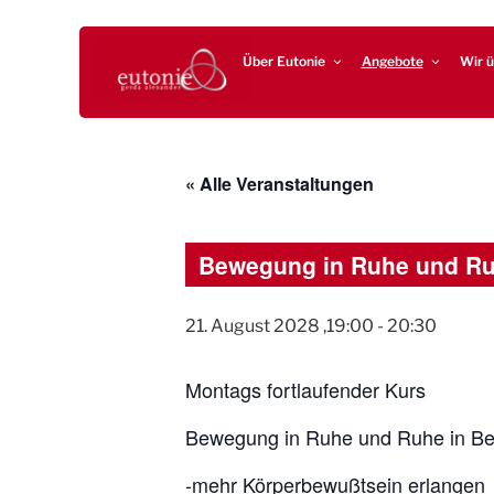
Zum
EUTONIE.DE
Lebensbalance durch körperliche Selbsterfahrung
Inhalt
Über Eutonie
Angebote
Wir ü
springen
« Alle Veranstaltungen
Bewegung in Ruhe und R
21. August 2028 ,19:00
-
20:30
Montags fortlaufender Kurs
Bewegung in Ruhe und Ruhe in B
-mehr Körperbewußtsein erlangen