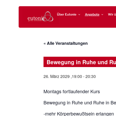
Zum
EUTONIE.DE
Lebensbalance durch körperliche Selbsterfahrung
Inhalt
springen
Über Eutonie
Angebote
Wir ü
« Alle Veranstaltungen
Bewegung in Ruhe und R
26. März 2029 ,19:00
-
20:30
Montags fortlaufender Kurs
Bewegung in Ruhe und Ruhe in B
-mehr Körperbewußtsein erlangen