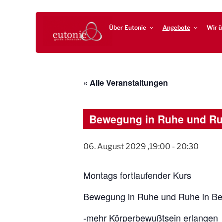
Zum
EUTONIE.DE
Lebensbalance durch körperliche Selbsterfahrung
Inhalt
Über Eutonie
Angebote
Wir ü
springen
« Alle Veranstaltungen
Bewegung in Ruhe und R
06. August 2029 ,19:00
-
20:30
Montags fortlaufender Kurs
Bewegung in Ruhe und Ruhe in B
-mehr Körperbewußtsein erlangen