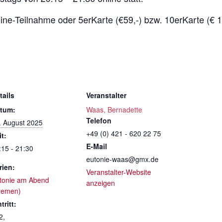
line-Teilnahme oder 5erKarte (€59,-) bzw. 10erKarte (€ 11
tails
Veranstalter
tum:
Waas, Bernadette
Telefon
. August 2025
+49 (0) 421 - 620 22 75
it:
E-Mail
:15 - 21:30
eutonie-waas@gmx.de
rien:
Veranstalter-Website
tonie am Abend
anzeigen
remen)
tritt:
2,