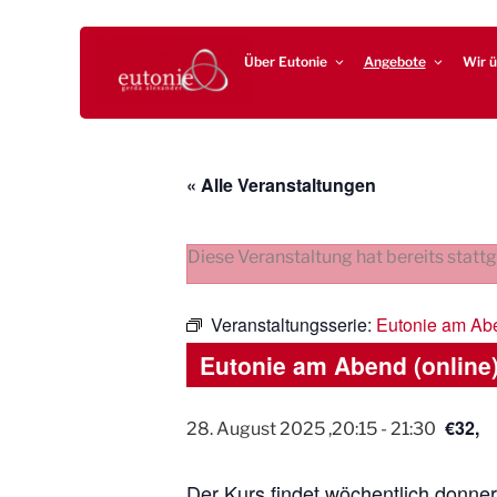
Zum
EUTONIE.DE
Lebensbalance durch körperliche Selbsterfahrung
Inhalt
Über Eutonie
Angebote
Wir ü
springen
« Alle Veranstaltungen
Diese Veranstaltung hat bereits statt
Veranstaltungsserie:
Eutonie am Ab
Eutonie am Abend (online
€32,
28. August 2025 ,20:15
-
21:30
Der Kurs findet wöchentlich donner