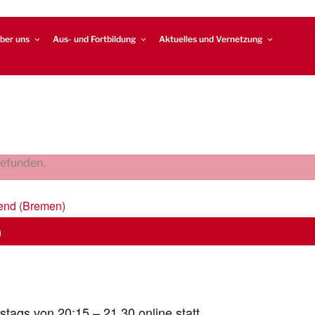
ber uns
Aus- und Fortbildung
Aktuelles und Vernetzung
gefunden.
end (Bremen)
)
stags von 20:15 – 21.30 online statt.