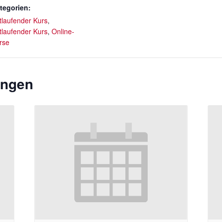
tegorien:
rtlaufender Kurs
,
rtlaufender Kurs
,
Online-
rse
ungen