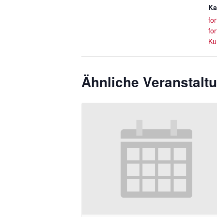
Ka
fo
fo
Ku
Ähnliche Veranstalt