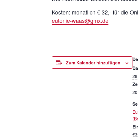
Kosten: monatlich € 32,- für die On
eutonie-waas@gmx.de
De
Zum Kalender hinzufügen
Da
28
Ze
20
Se
Eu
(B
Ein
€3