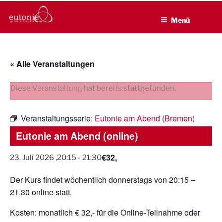
EUTONIE.DE
Zum
Lebensbalance durch körperliche Selbsterfahrung
Inhalt
Menü
springen
« Alle Veranstaltungen
Diese Veranstaltung hat bereits stattgefunden.
Veranstaltungsserie:
Eutonie am Abend (Bremen)
Eutonie am Abend (online)
€32,
23. Juli 2026 ,20:15
-
21:30
Der Kurs findet wöchentlich donnerstags von 20:15 –
21.30 online statt.
Kosten: monatlich € 32,- für die Online-Teilnahme oder