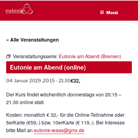
EUTONIE.DE
Zum
Lebensbalance durch körperliche Selbsterfahrung
Inhalt
Menü
springen
« Alle Veranstaltungen
Veranstaltungsserie:
Eutonie am Abend (Bremen)
Eutonie am Abend (online)
€32,
04. Januar 2029 ,20:15
-
21:30
Der Kurs findet wöchentlich donnerstags von 20:15 –
21.30 online statt.
Kosten: monatlich € 32,- für die Online-Teilnahme oder
5erKarte (€59,-) bzw. 10erKarte (€ 119,-). Bei Interesse
bitte Mail an
eutonie-waas@gmx.de