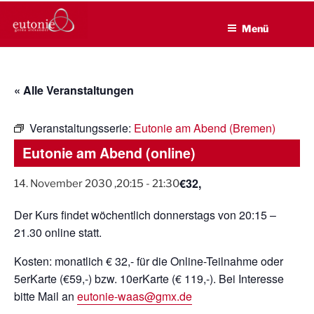
EUTONIE.DE
Zum
Lebensbalance durch körperliche Selbsterfahrung
Inhalt
Menü
springen
« Alle Veranstaltungen
Veranstaltungsserie:
Eutonie am Abend (Bremen)
Eutonie am Abend (online)
€32,
14. November 2030 ,20:15
-
21:30
Der Kurs findet wöchentlich donnerstags von 20:15 –
21.30 online statt.
Kosten: monatlich € 32,- für die Online-Teilnahme oder
5erKarte (€59,-) bzw. 10erKarte (€ 119,-). Bei Interesse
bitte Mail an
eutonie-waas@gmx.de