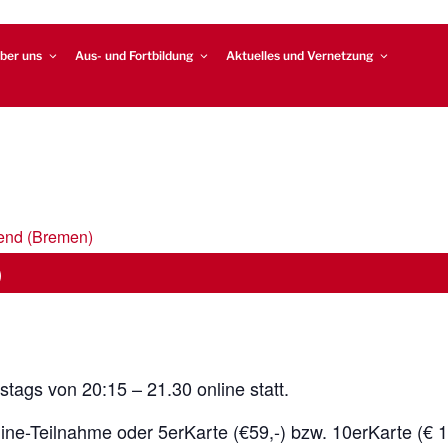
ber uns
Aus- und Fortbildung
Aktuelles und Vernetzung
end (Bremen)
)
stags von 20:15 – 21.30 online statt.
line-Teilnahme oder 5erKarte (€59,-) bzw. 10erKarte (€ 11