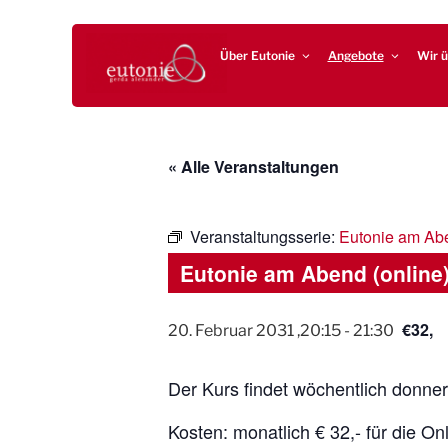
Zum
EUTONIE.DE
Lebensbalance durch körperliche Selbsterfahrung
Inhalt
Über Eutonie
Angebote
Wir ü
springen
« Alle Veranstaltungen
Veranstaltungsserie:
Eutonie am Ab
Eutonie am Abend (online
€32,
20. Februar 2031 ,20:15
-
21:30
Der Kurs findet wöchentlich donner
Kosten: monatlich € 32,- für die On