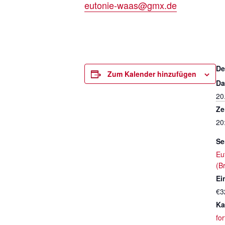
eutonie-waas@gmx.de
De
Zum Kalender hinzufügen
Da
20
Ze
20
Se
Eu
(B
Ein
€3
Ka
fo