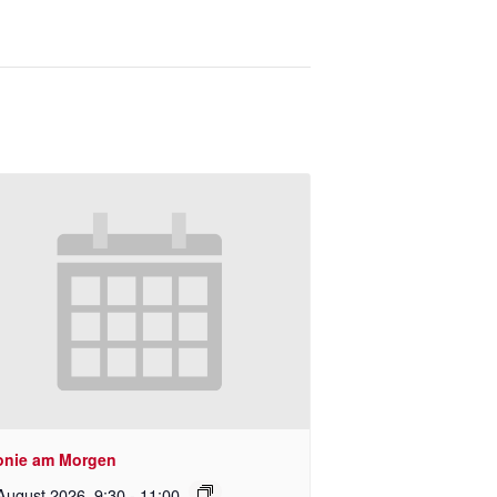
onie am Morgen
August 2026 ,9:30
-
11:00