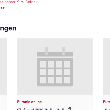
rtlaufender Kurs
,
Online-
rse
ungen
Eutonie online
Eut
07. August 2026 ,9:15
-
10:15
10. 