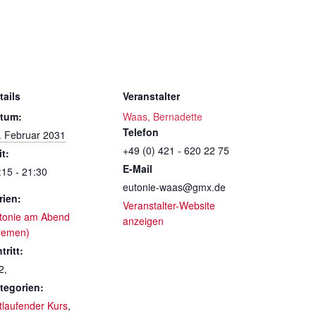
tails
Veranstalter
tum:
Waas, Bernadette
Telefon
. Februar 2031
+49 (0) 421 - 620 22 75
it:
E-Mail
:15 - 21:30
eutonie-waas@gmx.de
rien:
Veranstalter-Website
tonie am Abend
anzeigen
remen)
tritt:
2,
tegorien:
rtlaufender Kurs
,