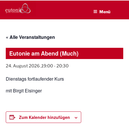
EUTONIE.DE
Zum
Lebensbalance durch körperliche Selbsterfahrung
Inhalt
Menü
springen
« Alle Veranstaltungen
Eutonie am Abend (Much)
24. August 2026 ,19:00
-
20:30
Dienstags fortlaufender Kurs
mit Birgit Eisinger
Zum Kalender hinzufügen