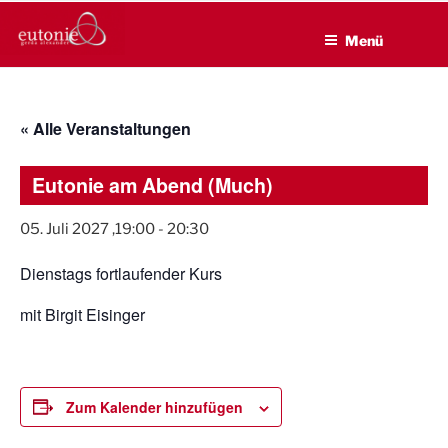
EUTONIE.DE
Zum
Lebensbalance durch körperliche Selbsterfahrung
Inhalt
Menü
springen
« Alle Veranstaltungen
Eutonie am Abend (Much)
05. Juli 2027 ,19:00
-
20:30
Dienstags fortlaufender Kurs
mit Birgit Eisinger
Zum Kalender hinzufügen