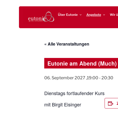
Zum
EUTONIE.DE
Lebensbalance durch körperliche Selbsterfahrung
Inhalt
Über Eutonie
Angebote
Wir ü
springen
« Alle Veranstaltungen
Eutonie am Abend (Much)
06. September 2027 ,19:00
-
20:30
Dienstags fortlaufender Kurs
mit Birgit Eisinger