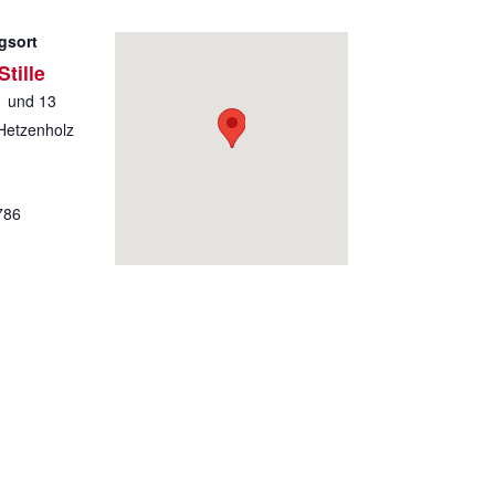
gsort
tille
1 und 13
Hetzenholz
786