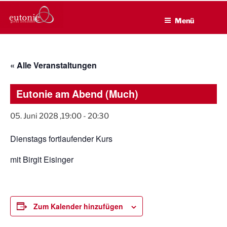
EUTONIE.DE
Zum
Lebensbalance durch körperliche Selbsterfahrung
Inhalt
Menü
springen
« Alle Veranstaltungen
Eutonie am Abend (Much)
05. Juni 2028 ,19:00
-
20:30
Dienstags fortlaufender Kurs
mit Birgit Eisinger
Zum Kalender hinzufügen