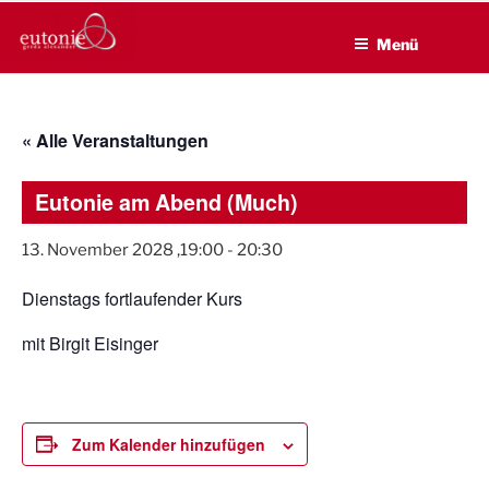
EUTONIE.DE
Zum
Lebensbalance durch körperliche Selbsterfahrung
Inhalt
Menü
springen
« Alle Veranstaltungen
Eutonie am Abend (Much)
13. November 2028 ,19:00
-
20:30
Dienstags fortlaufender Kurs
mit Birgit Eisinger
Zum Kalender hinzufügen