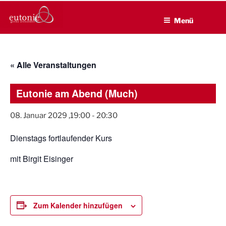
EUTONIE.DE
Zum
Lebensbalance durch körperliche Selbsterfahrung
Inhalt
Menü
springen
« Alle Veranstaltungen
Eutonie am Abend (Much)
08. Januar 2029 ,19:00
-
20:30
Dienstags fortlaufender Kurs
mit Birgit Eisinger
Zum Kalender hinzufügen