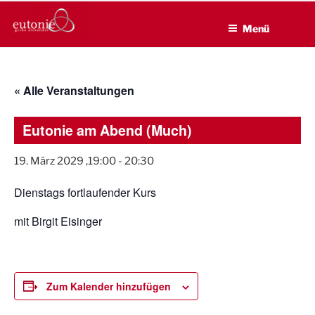
EUTONIE.DE
Zum
Lebensbalance durch körperliche Selbsterfahrung
Inhalt
Menü
springen
« Alle Veranstaltungen
Eutonie am Abend (Much)
19. März 2029 ,19:00
-
20:30
Dienstags fortlaufender Kurs
mit Birgit Eisinger
Zum Kalender hinzufügen