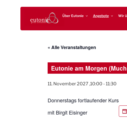
Zum
EUTONIE.DE
Lebensbalance durch körperliche Selbsterfahrung
Inhalt
Über Eutonie
Angebote
Wir ü
springen
« Alle Veranstaltungen
Eutonie am Morgen (Much
11. November 2027 ,10:00
-
11:30
Donnerstags fortlaufender Kurs
mit Birgit Eisinger