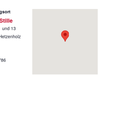
gsort
tille
1 und 13
Hetzenholz
786