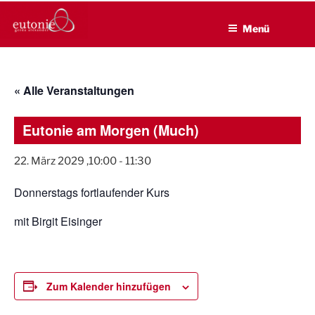
EUTONIE.DE
Zum
Lebensbalance durch körperliche Selbsterfahrung
Inhalt
Menü
springen
« Alle Veranstaltungen
Eutonie am Morgen (Much)
22. März 2029 ,10:00
-
11:30
Donnerstags fortlaufender Kurs
mit Birgit Eisinger
Zum Kalender hinzufügen