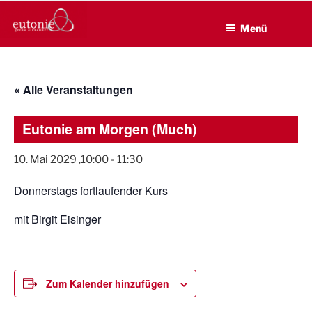
EUTONIE.DE
Zum
Lebensbalance durch körperliche Selbsterfahrung
Inhalt
Menü
springen
« Alle Veranstaltungen
Eutonie am Morgen (Much)
10. Mai 2029 ,10:00
-
11:30
Donnerstags fortlaufender Kurs
mit Birgit Eisinger
Zum Kalender hinzufügen