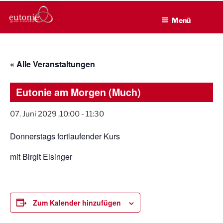
EUTONIE.DE
Zum
Lebensbalance durch körperliche Selbsterfahrung
Inhalt
Menü
springen
« Alle Veranstaltungen
Eutonie am Morgen (Much)
07. Juni 2029 ,10:00
-
11:30
Donnerstags fortlaufender Kurs
mit Birgit Eisinger
Zum Kalender hinzufügen