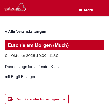
EUTONIE.DE
Zum
Lebensbalance durch körperliche Selbsterfahrung
Inhalt
Menü
springen
« Alle Veranstaltungen
Eutonie am Morgen (Much)
04. Oktober 2029 ,10:00
-
11:30
Donnerstags fortlaufender Kurs
mit Birgit Eisinger
Zum Kalender hinzufügen