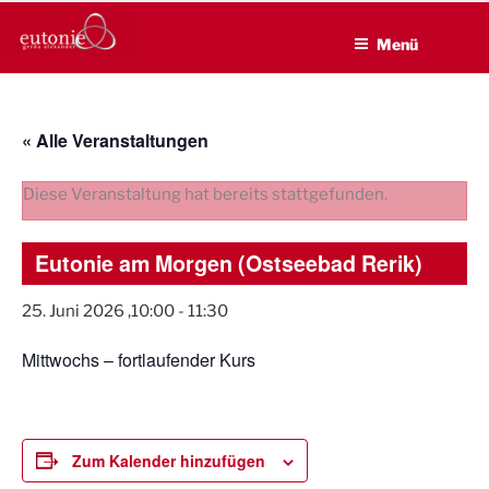
EUTONIE.DE
Zum
Lebensbalance durch körperliche Selbsterfahrung
Inhalt
Menü
springen
« Alle Veranstaltungen
Diese Veranstaltung hat bereits stattgefunden.
Eutonie am Morgen (Ostseebad Rerik)
25. Juni 2026 ,10:00
-
11:30
Mittwochs – fortlaufender Kurs
Zum Kalender hinzufügen