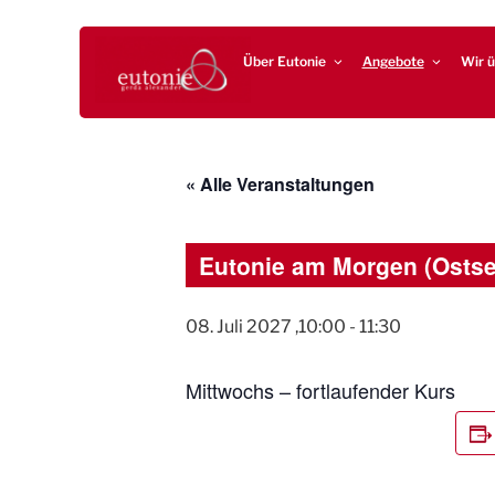
Zum
EUTONIE.DE
Lebensbalance durch körperliche Selbsterfahrung
Inhalt
Über Eutonie
Angebote
Wir ü
springen
« Alle Veranstaltungen
Eutonie am Morgen (Ostse
08. Juli 2027 ,10:00
-
11:30
Mittwochs – fortlaufender Kurs