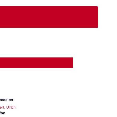
nstalter
rt, Ulrich
fon