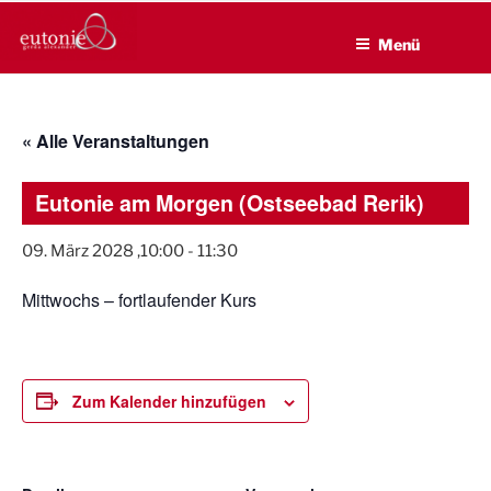
EUTONIE.DE
Zum
Lebensbalance durch körperliche Selbsterfahrung
Inhalt
Menü
springen
« Alle Veranstaltungen
Eutonie am Morgen (Ostseebad Rerik)
09. März 2028 ,10:00
-
11:30
Mittwochs – fortlaufender Kurs
Zum Kalender hinzufügen