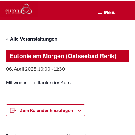
EUTONIE.DE
Zum
Lebensbalance durch körperliche Selbsterfahrung
Inhalt
Menü
springen
« Alle Veranstaltungen
Eutonie am Morgen (Ostseebad Rerik)
06. April 2028 ,10:00
-
11:30
Mittwochs – fortlaufender Kurs
Zum Kalender hinzufügen