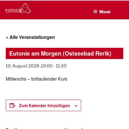
EUTONIE.DE
Zum
Lebensbalance durch körperliche Selbsterfahrung
Inhalt
Menü
springen
« Alle Veranstaltungen
Eutonie am Morgen (Ostseebad Rerik)
10. August 2028 ,10:00
-
11:30
Mittwochs – fortlaufender Kurs
Zum Kalender hinzufügen