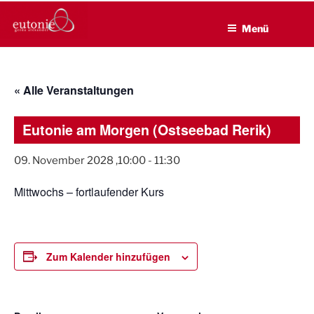
EUTONIE.DE
Zum
Lebensbalance durch körperliche Selbsterfahrung
Inhalt
Menü
springen
« Alle Veranstaltungen
Eutonie am Morgen (Ostseebad Rerik)
09. November 2028 ,10:00
-
11:30
Mittwochs – fortlaufender Kurs
Zum Kalender hinzufügen