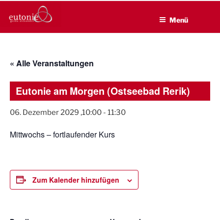
EUTONIE.DE
Zum
Lebensbalance durch körperliche Selbsterfahrung
Inhalt
Menü
springen
« Alle Veranstaltungen
Eutonie am Morgen (Ostseebad Rerik)
06. Dezember 2029 ,10:00
-
11:30
Mittwochs – fortlaufender Kurs
Zum Kalender hinzufügen