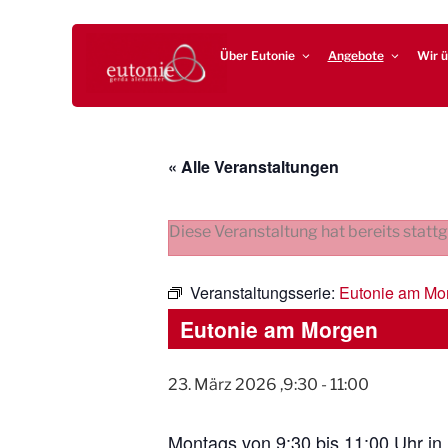
Zum
EUTONIE.DE
Lebensbalance durch körperliche Selbsterfahrung
Inhalt
Über Eutonie
Angebote
Wir ü
springen
« Alle Veranstaltungen
Diese Veranstaltung hat bereits statt
Veranstaltungsserie:
Eutonie am Mo
Eutonie am Morgen
23. März 2026 ,9:30
-
11:00
Montags von 9:30 bis 11:00 Uhr in