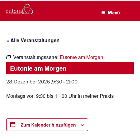
EUTONIE.DE
Zum
Lebensbalance durch körperliche Selbsterfahrung
Inhalt
Menü
springen
« Alle Veranstaltungen
Veranstaltungsserie:
Eutonie am Morgen
Eutonie am Morgen
28. Dezember 2026 ,9:30
-
11:00
Montags von 9:30 bis 11:00 Uhr in meiner Praxis
Zum Kalender hinzufügen