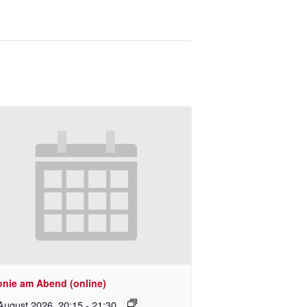
onie am Abend (online)
August 2026 ,20:15
-
21:30