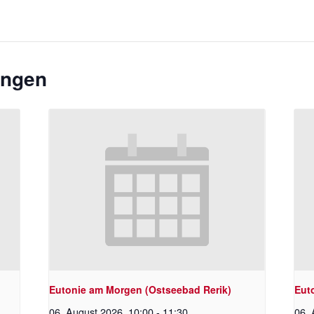
ungen
Eutonie am Morgen (Ostseebad Rerik)
Eut
06. August 2026 ,10:00
-
11:30
06. 