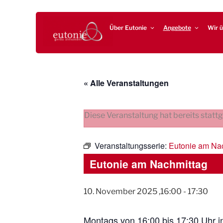
Zum
EUTONIE.DE
Lebensbalance durch körperliche Selbsterfahrung
Inhalt
Über Eutonie
Angebote
Wir ü
springen
« Alle Veranstaltungen
Diese Veranstaltung hat bereits statt
Veranstaltungsserie:
Eutonie am Na
Eutonie am Nachmittag
10. November 2025 ,16:00
-
17:30
Montags von 16:00 bis 17:30 Uhr i